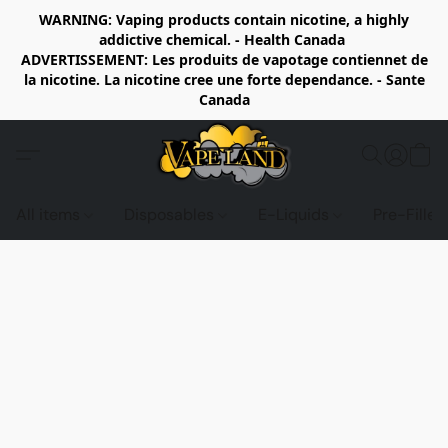
WARNING: Vaping products contain nicotine, a highly
addictive chemical. - Health Canada
ADVERTISSEMENT: Les produits de vapotage contiennet de
la nicotine. La nicotine cree une forte dependance. - Sante
Canada
All items
Disposables
E-Liquids
Pre-Fille