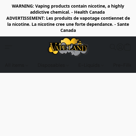
WARNING: Vaping products contain nicotine, a highly
addictive chemical. - Health Canada
ADVERTISSEMENT: Les produits de vapotage contiennet de
la nicotine. La nicotine cree une forte dependance. - Sante
Canada
All items
Disposables
E-Liquids
Pre-Fille