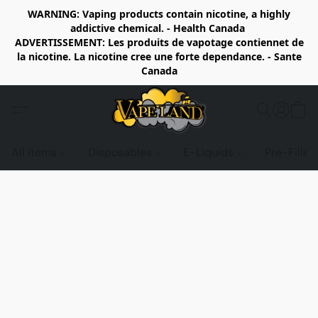
WARNING: Vaping products contain nicotine, a highly
addictive chemical. - Health Canada
ADVERTISSEMENT: Les produits de vapotage contiennet de
la nicotine. La nicotine cree une forte dependance. - Sante
Canada
All items
Disposables
E-Liquids
Pre-Fille