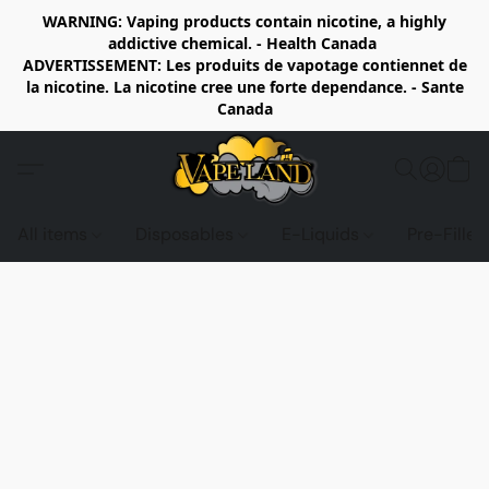
WARNING: Vaping products contain nicotine, a highly
addictive chemical. - Health Canada
ADVERTISSEMENT: Les produits de vapotage contiennet de
la nicotine. La nicotine cree une forte dependance. - Sante
Canada
All items
Disposables
E-Liquids
Pre-Fille