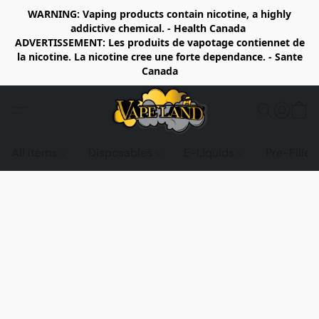
WARNING: Vaping products contain nicotine, a highly
addictive chemical. - Health Canada
ADVERTISSEMENT: Les produits de vapotage contiennet de
la nicotine. La nicotine cree une forte dependance. - Sante
Canada
All items
Disposables
E-Liquids
Pre-Fille