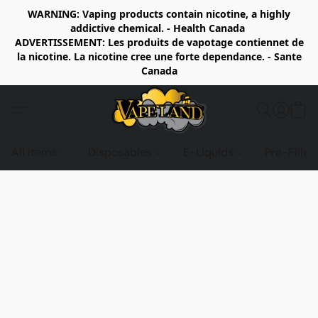
WARNING: Vaping products contain nicotine, a highly
addictive chemical. - Health Canada
ADVERTISSEMENT: Les produits de vapotage contiennet de
la nicotine. La nicotine cree une forte dependance. - Sante
Canada
All items
Disposables
E-Liquids
Pre-Fille