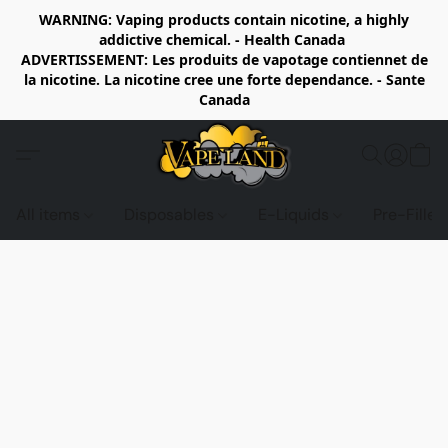
WARNING: Vaping products contain nicotine, a highly
addictive chemical. - Health Canada
ADVERTISSEMENT: Les produits de vapotage contiennet de
la nicotine. La nicotine cree une forte dependance. - Sante
Canada
All items
Disposables
E-Liquids
Pre-Fille