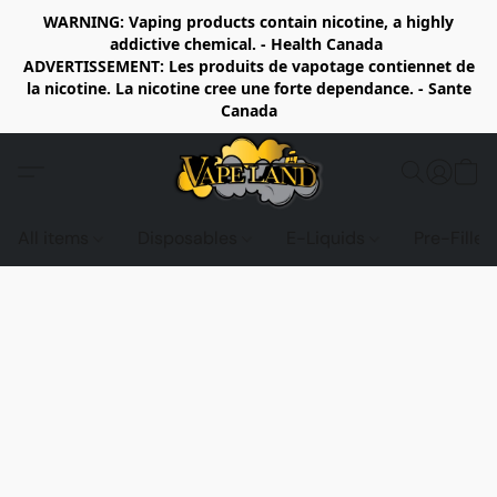
WARNING: Vaping products contain nicotine, a highly
addictive chemical. - Health Canada
ADVERTISSEMENT: Les produits de vapotage contiennet de
la nicotine. La nicotine cree une forte dependance. - Sante
Canada
All items
Disposables
E-Liquids
Pre-Fille