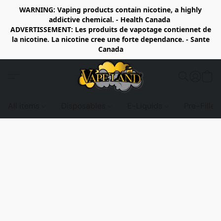
WARNING: Vaping products contain nicotine, a highly
addictive chemical. - Health Canada
ADVERTISSEMENT: Les produits de vapotage contiennet de
la nicotine. La nicotine cree une forte dependance. - Sante
Canada
All items
Disposables
E-Liquids
Pre-Fille