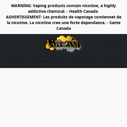
WARNING: Vaping products contain nicotine, a highly
addictive chemical. - Health Canada
ADVERTISSEMENT: Les produits de vapotage contiennet de
la nicotine. La nicotine cree une forte dependance. - Sante
Canada
All items
Disposables
E-Liquids
Pre-Fille