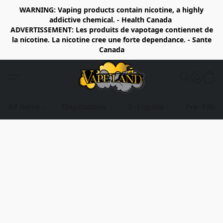
WARNING: Vaping products contain nicotine, a highly
addictive chemical. - Health Canada
ADVERTISSEMENT: Les produits de vapotage contiennet de
la nicotine. La nicotine cree une forte dependance. - Sante
Canada
All items
Disposables
E-Liquids
Pre-Fille