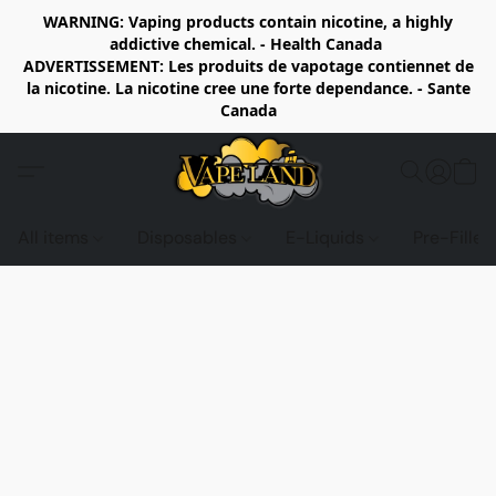
WARNING: Vaping products contain nicotine, a highly
addictive chemical. - Health Canada
ADVERTISSEMENT: Les produits de vapotage contiennet de
la nicotine. La nicotine cree une forte dependance. - Sante
Canada
All items
Disposables
E-Liquids
Pre-Fille