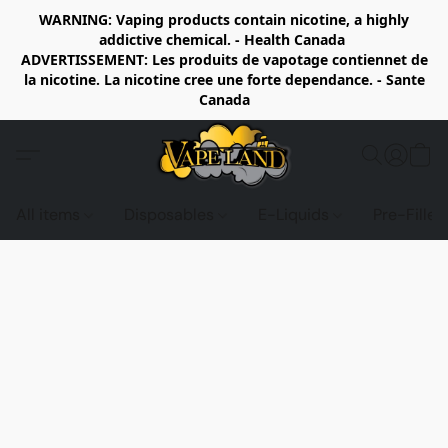
WARNING: Vaping products contain nicotine, a highly
addictive chemical. - Health Canada
ADVERTISSEMENT: Les produits de vapotage contiennet de
la nicotine. La nicotine cree une forte dependance. - Sante
Canada
All items
Disposables
E-Liquids
Pre-Fille