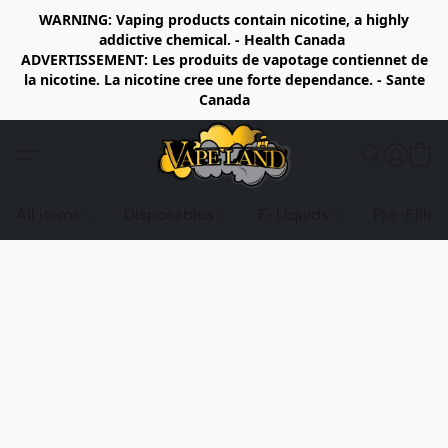
WARNING: Vaping products contain nicotine, a highly
addictive chemical. - Health Canada
ADVERTISSEMENT: Les produits de vapotage contiennet de
la nicotine. La nicotine cree une forte dependance. - Sante
Canada
All items
Disposables
E-Liquids
Pre-Fille