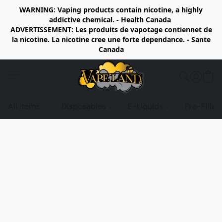
WARNING: Vaping products contain nicotine, a highly
addictive chemical. - Health Canada
ADVERTISSEMENT: Les produits de vapotage contiennet de
la nicotine. La nicotine cree une forte dependance. - Sante
Canada
All items
Disposables
E-Liquids
Pre-Fille