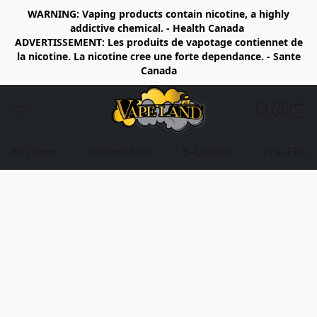
WARNING: Vaping products contain nicotine, a highly
addictive chemical. - Health Canada
ADVERTISSEMENT: Les produits de vapotage contiennet de
la nicotine. La nicotine cree une forte dependance. - Sante
Canada
All items
Disposables
E-Liquids
Pre-Fille