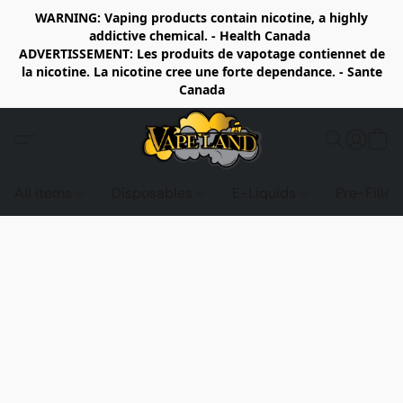
WARNING: Vaping products contain nicotine, a highly
addictive chemical. - Health Canada
ADVERTISSEMENT: Les produits de vapotage contiennet de
la nicotine. La nicotine cree une forte dependance. - Sante
Canada
All items
Disposables
E-Liquids
Pre-Fille