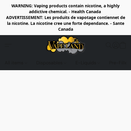
WARNING: Vaping products contain nicotine, a highly
addictive chemical. - Health Canada
ADVERTISSEMENT: Les produits de vapotage contiennet de
la nicotine. La nicotine cree une forte dependance. - Sante
Canada
All items
Disposables
E-Liquids
Pre-Fille