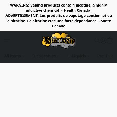
WARNING: Vaping products contain nicotine, a highly
addictive chemical. - Health Canada
ADVERTISSEMENT: Les produits de vapotage contiennet de
la nicotine. La nicotine cree une forte dependance. - Sante
Canada
All items
Disposables
E-Liquids
Pre-Fille