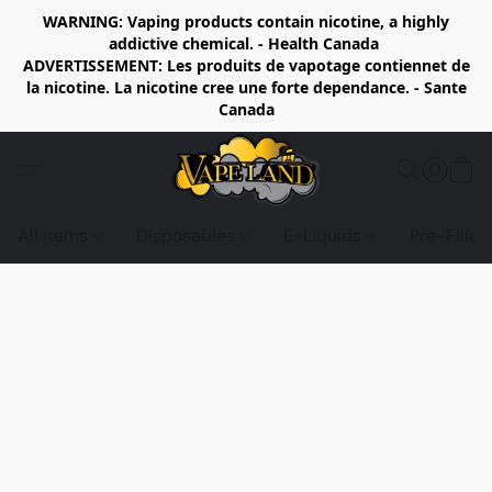
WARNING: Vaping products contain nicotine, a highly
addictive chemical. - Health Canada
ADVERTISSEMENT: Les produits de vapotage contiennet de
la nicotine. La nicotine cree une forte dependance. - Sante
Canada
All items
Disposables
E-Liquids
Pre-Fille