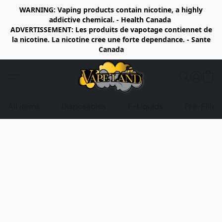
WARNING: Vaping products contain nicotine, a highly
addictive chemical. - Health Canada
ADVERTISSEMENT: Les produits de vapotage contiennet de
la nicotine. La nicotine cree une forte dependance. - Sante
Canada
All items
Disposables
E-Liquids
Pre-Fille