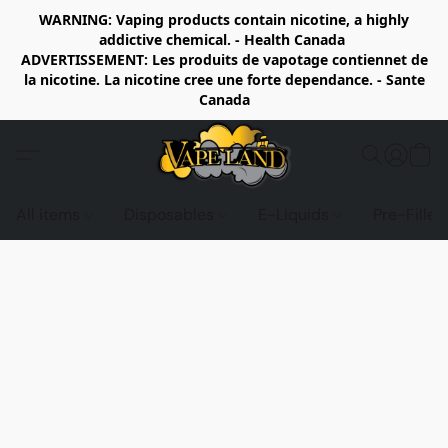
WARNING: Vaping products contain nicotine, a highly
addictive chemical. - Health Canada
ADVERTISSEMENT: Les produits de vapotage contiennet de
la nicotine. La nicotine cree une forte dependance. - Sante
Canada
All items
Disposables
E-Liquids
Pre-Fille