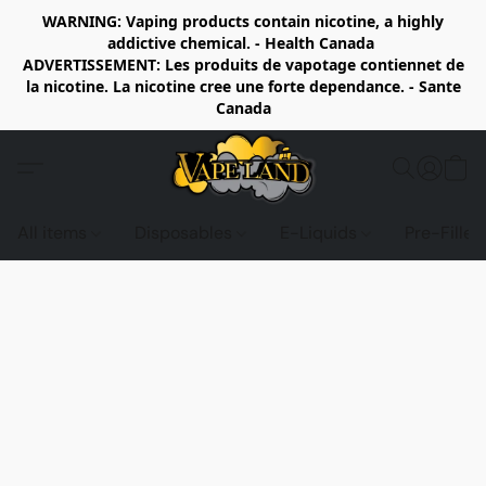
WARNING: Vaping products contain nicotine, a highly
addictive chemical. - Health Canada
ADVERTISSEMENT: Les produits de vapotage contiennet de
la nicotine. La nicotine cree une forte dependance. - Sante
Canada
All items
Disposables
E-Liquids
Pre-Fille