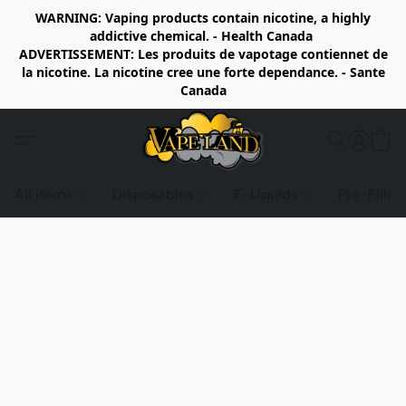
WARNING: Vaping products contain nicotine, a highly
addictive chemical. - Health Canada
ADVERTISSEMENT: Les produits de vapotage contiennet de
la nicotine. La nicotine cree une forte dependance. - Sante
Canada
All items
Disposables
E-Liquids
Pre-Fille