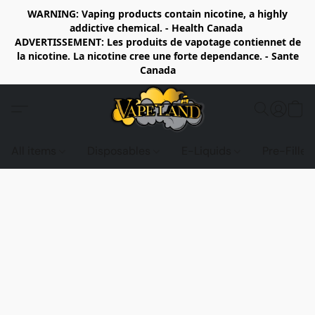
WARNING: Vaping products contain nicotine, a highly
addictive chemical. - Health Canada
ADVERTISSEMENT: Les produits de vapotage contiennet de
la nicotine. La nicotine cree une forte dependance. - Sante
Canada
All items
Disposables
E-Liquids
Pre-Fille