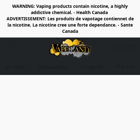
WARNING: Vaping products contain nicotine, a highly
addictive chemical. - Health Canada
ADVERTISSEMENT: Les produits de vapotage contiennet de
la nicotine. La nicotine cree une forte dependance. - Sante
Canada
All items
Disposables
E-Liquids
Pre-Fille