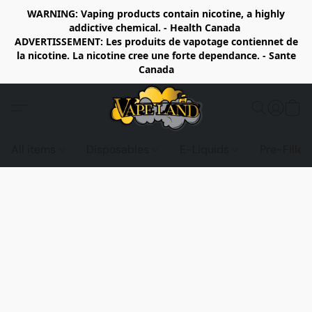
WARNING: Vaping products contain nicotine, a highly
addictive chemical. - Health Canada
ADVERTISSEMENT: Les produits de vapotage contiennet de
la nicotine. La nicotine cree une forte dependance. - Sante
Canada
All items
Disposables
E-Liquids
Pre-Fille