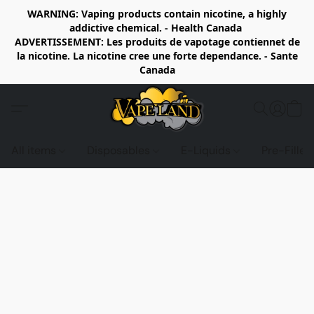
WARNING: Vaping products contain nicotine, a highly
addictive chemical. - Health Canada
ADVERTISSEMENT: Les produits de vapotage contiennet de
la nicotine. La nicotine cree une forte dependance. - Sante
Canada
All items
Disposables
E-Liquids
Pre-Fille