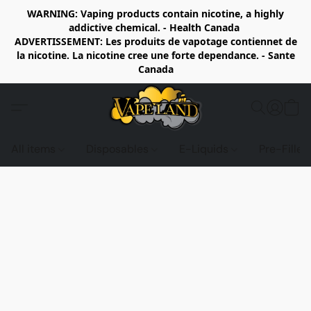
WARNING: Vaping products contain nicotine, a highly
addictive chemical. - Health Canada
ADVERTISSEMENT: Les produits de vapotage contiennet de
la nicotine. La nicotine cree une forte dependance. - Sante
Canada
All items
Disposables
E-Liquids
Pre-Fille