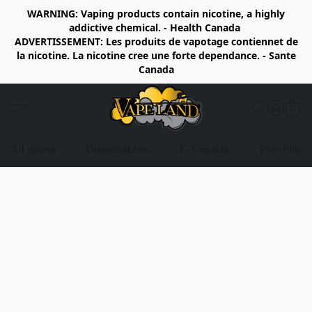
WARNING: Vaping products contain nicotine, a highly
addictive chemical. - Health Canada
ADVERTISSEMENT: Les produits de vapotage contiennet de
la nicotine. La nicotine cree une forte dependance. - Sante
Canada
All items
Disposables
E-Liquids
Pre-Fille