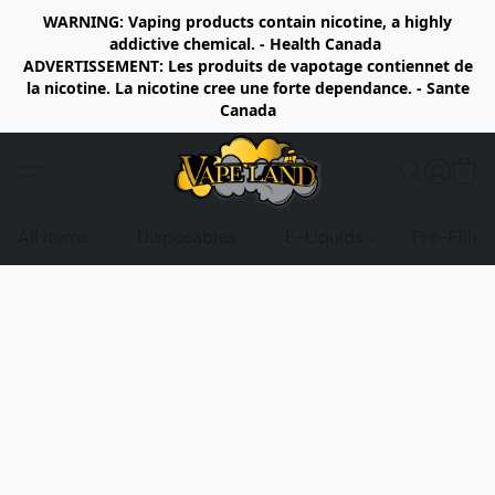
WARNING: Vaping products contain nicotine, a highly
addictive chemical. - Health Canada
ADVERTISSEMENT: Les produits de vapotage contiennet de
la nicotine. La nicotine cree une forte dependance. - Sante
Canada
All items
Disposables
E-Liquids
Pre-Fille