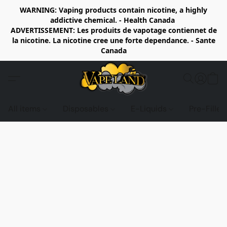
WARNING: Vaping products contain nicotine, a highly
addictive chemical. - Health Canada
ADVERTISSEMENT: Les produits de vapotage contiennet de
la nicotine. La nicotine cree une forte dependance. - Sante
Canada
All items
Disposables
E-Liquids
Pre-Fille