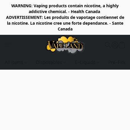
WARNING: Vaping products contain nicotine, a highly
addictive chemical. - Health Canada
ADVERTISSEMENT: Les produits de vapotage contiennet de
la nicotine. La nicotine cree une forte dependance. - Sante
Canada
All items
Disposables
E-Liquids
Pre-Fille