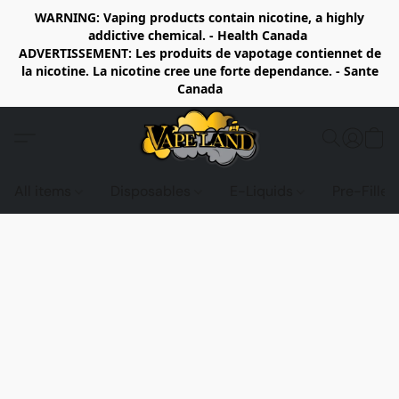
WARNING: Vaping products contain nicotine, a highly
addictive chemical. - Health Canada
ADVERTISSEMENT: Les produits de vapotage contiennet de
la nicotine. La nicotine cree une forte dependance. - Sante
Canada
All items
Disposables
E-Liquids
Pre-Fille