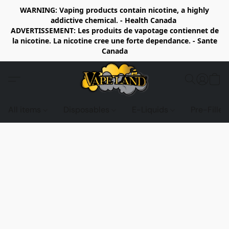
WARNING: Vaping products contain nicotine, a highly
addictive chemical. - Health Canada
ADVERTISSEMENT: Les produits de vapotage contiennet de
la nicotine. La nicotine cree une forte dependance. - Sante
Canada
All items
Disposables
E-Liquids
Pre-Fille