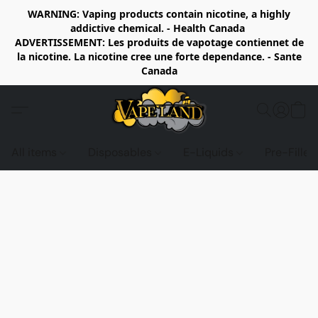
WARNING: Vaping products contain nicotine, a highly
addictive chemical. - Health Canada
ADVERTISSEMENT: Les produits de vapotage contiennet de
la nicotine. La nicotine cree une forte dependance. - Sante
Canada
All items
Disposables
E-Liquids
Pre-Fille