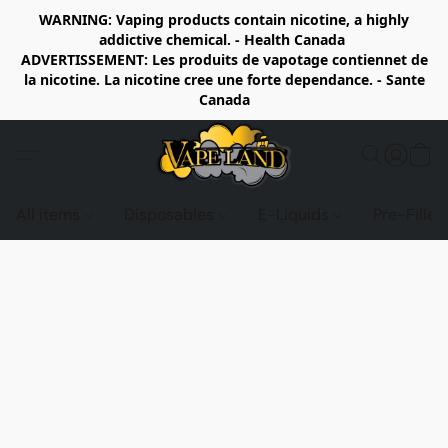
WARNING: Vaping products contain nicotine, a highly
addictive chemical. - Health Canada
ADVERTISSEMENT: Les produits de vapotage contiennet de
la nicotine. La nicotine cree une forte dependance. - Sante
Canada
All items
Disposables
E-Liquids
Pre-Fille