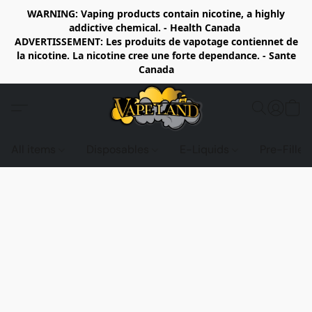
WARNING: Vaping products contain nicotine, a highly
addictive chemical. - Health Canada
ADVERTISSEMENT: Les produits de vapotage contiennet de
la nicotine. La nicotine cree une forte dependance. - Sante
Canada
All items
Disposables
E-Liquids
Pre-Fille