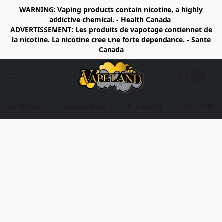
WARNING: Vaping products contain nicotine, a highly
addictive chemical. - Health Canada
ADVERTISSEMENT: Les produits de vapotage contiennet de
la nicotine. La nicotine cree une forte dependance. - Sante
Canada
All items
Disposables
E-Liquids
Pre-Fille