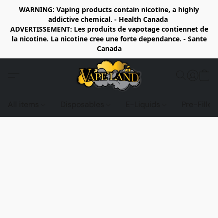
WARNING: Vaping products contain nicotine, a highly
addictive chemical. - Health Canada
ADVERTISSEMENT: Les produits de vapotage contiennet de
la nicotine. La nicotine cree une forte dependance. - Sante
Canada
All items
Disposables
E-Liquids
Pre-Fille