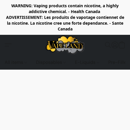
WARNING: Vaping products contain nicotine, a highly
addictive chemical. - Health Canada
ADVERTISSEMENT: Les produits de vapotage contiennet de
la nicotine. La nicotine cree une forte dependance. - Sante
Canada
All items
Disposables
E-Liquids
Pre-Fille