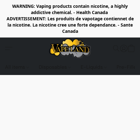
WARNING: Vaping products contain nicotine, a highly
addictive chemical. - Health Canada
ADVERTISSEMENT: Les produits de vapotage contiennet de
la nicotine. La nicotine cree une forte dependance. - Sante
Canada
All items
Disposables
E-Liquids
Pre-Fille