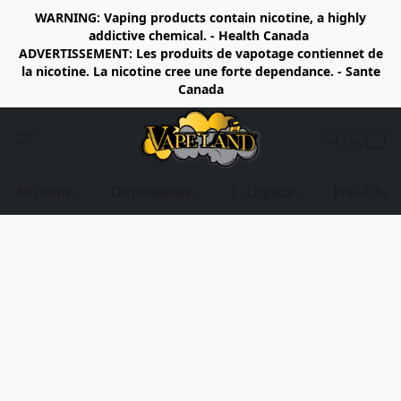
WARNING: Vaping products contain nicotine, a highly
addictive chemical. - Health Canada
ADVERTISSEMENT: Les produits de vapotage contiennet de
la nicotine. La nicotine cree une forte dependance. - Sante
Canada
All items
Disposables
E-Liquids
Pre-Fille