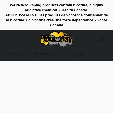
WARNING: Vaping products contain nicotine, a highly
addictive chemical. - Health Canada
ADVERTISSEMENT: Les produits de vapotage contiennet de
la nicotine. La nicotine cree une forte dependance. - Sante
Canada
All items
Disposables
E-Liquids
Pre-Fille