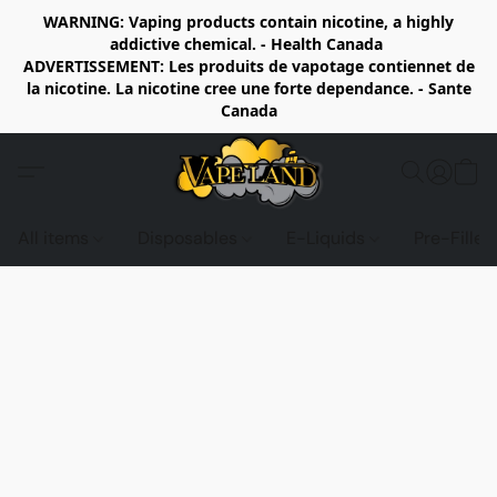
WARNING: Vaping products contain nicotine, a highly
addictive chemical. - Health Canada
ADVERTISSEMENT: Les produits de vapotage contiennet de
la nicotine. La nicotine cree une forte dependance. - Sante
Canada
All items
Disposables
E-Liquids
Pre-Fille