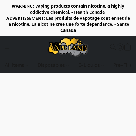
WARNING: Vaping products contain nicotine, a highly
addictive chemical. - Health Canada
ADVERTISSEMENT: Les produits de vapotage contiennet de
la nicotine. La nicotine cree une forte dependance. - Sante
Canada
All items
Disposables
E-Liquids
Pre-Fille