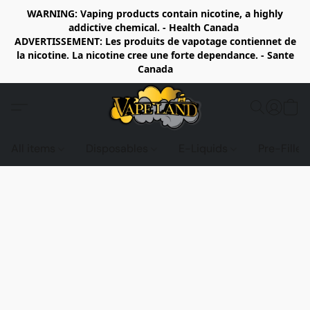
WARNING: Vaping products contain nicotine, a highly
addictive chemical. - Health Canada
ADVERTISSEMENT: Les produits de vapotage contiennet de
la nicotine. La nicotine cree une forte dependance. - Sante
Canada
All items
Disposables
E-Liquids
Pre-Fille