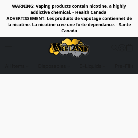
WARNING: Vaping products contain nicotine, a highly
addictive chemical. - Health Canada
ADVERTISSEMENT: Les produits de vapotage contiennet de
la nicotine. La nicotine cree une forte dependance. - Sante
Canada
All items
Disposables
E-Liquids
Pre-Fille