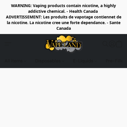
WARNING: Vaping products contain nicotine, a highly
addictive chemical. - Health Canada
ADVERTISSEMENT: Les produits de vapotage contiennet de
la nicotine. La nicotine cree une forte dependance. - Sante
Canada
All items
Disposables
E-Liquids
Pre-Fille