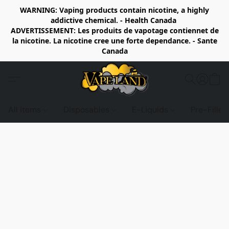
WARNING: Vaping products contain nicotine, a highly
addictive chemical. - Health Canada
ADVERTISSEMENT: Les produits de vapotage contiennet de
la nicotine. La nicotine cree une forte dependance. - Sante
Canada
All items
Disposables
E-Liquids
Pre-Fille